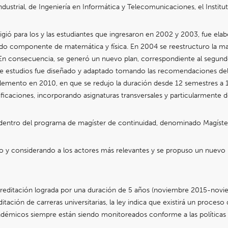
 Industrial, de Ingeniería en Informática y Telecomunicaciones, el Insti
igió para los y las estudiantes que ingresaron en 2002 y 2003, fue elabo
 rígido componente de matemática y física. En 2004 se reestructuro la 
 consecuencia, se generó un nuevo plan, correspondiente al segundo pl
) de estudios fue diseñado y adaptado tomando las recomendaciones del
plemento en 2010, en que se redujo la duración desde 12 semestres a 1
ificaciones, incorporando asignaturas transversales y particularmente d
 dentro del programa de magíster de continuidad, denominado Magíster
y considerando a los actores más relevantes y se propuso un nuevo pl
a acreditación lograda por una duración de 5 años (noviembre 2015-no
ación de carreras universitarias, la ley indica que existirá un proceso
cadémicos siempre están siendo monitoreados conforme a las políticas 